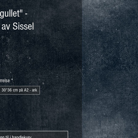
ullet" -
 av Sissel
Salgspris
rrelse
*
30*36 cm på A2 - ark
gg til i handlekurv