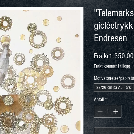
"Telemarksg
giclèetrykk
Endresen
Fra
kr1 350,00
Frakt kommer i tillegg
Motivstørrelse/papirstø
22*26 cm på A3 - ark
Antall
*
Le