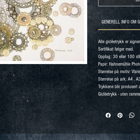
GENERELL INFO OM 
Alle giclèetrykk er signe
Sertifikat følger med.
Opplag: 30 eller 100 st
Papir: Hahnemühle Pho
Størrelse på motiv: Varie
Størrelse på ark: A4 , A
Trykkene blir produsert
Giclèetrykk - uten ramme