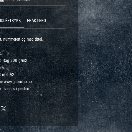
GICLÈETRYKK
FRAKTINFO
rt, nummerert og med tittel.
k.
to Rag 308 g/m2
rer
3 eller A2
 av www.gicleelab.no
 - sendes i posten.