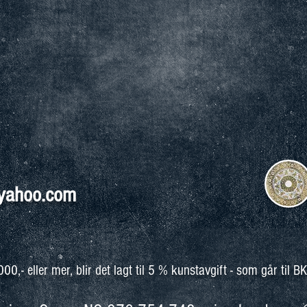
@yahoo.com
0,- eller mer, blir det lagt til 5 % kunstavgift - som går til B