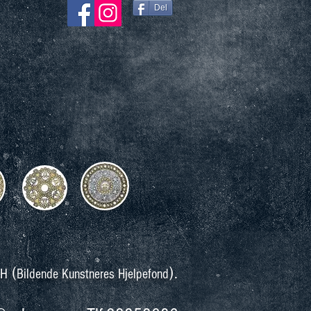
Del
(
).
KH
Bildende Kunstneres Hjelpefond