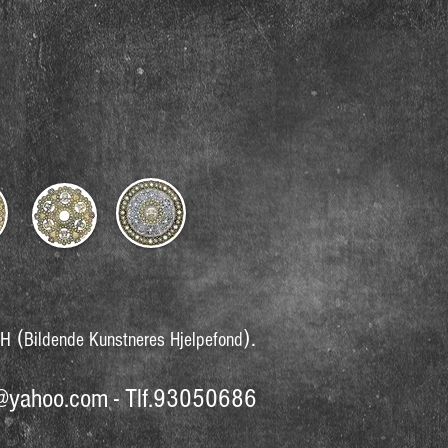
(
).
KH
Bildende Kunstneres Hjelpefond
n@yahoo.com
- Tlf.93050686